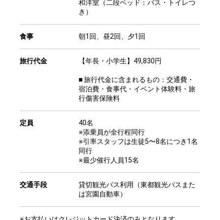
和洋室（二段ベッド：バス・トイレつ
き）
食事
朝1回、昼2回、夕1回
旅行代金
【年長・小学生】49,830円
■ 旅行代金に含まれるもの：交通費・
宿泊費・食事代・イベント体験料・旅
行傷害保険料
定員
40名
※添乗員が全行程同行
※引率スタッフは生徒5〜8名につき1名
同行
※最少催行人員15名
交通手段
貸切観光バス利用（東都観光バスまた
は宮園自動車）
※お支払いはクレジットカード決済のみとなります