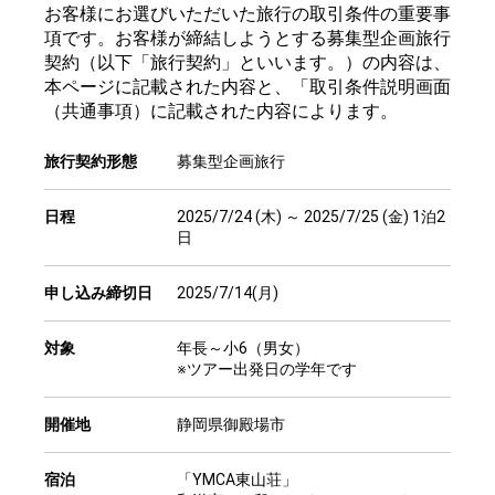
お客様にお選びいただいた旅行の取引条件の重要事
項です。お客様が締結しようとする募集型企画旅行
契約（以下「旅行契約」といいます。）の内容は、
本ページに記載された内容と、「取引条件説明画面
（共通事項）に記載された内容によります。
旅行契約形態
募集型企画旅行
日程
2025/7/24 (木) ～ 2025/7/25 (金) 1泊2
日
申し込み締切日
2025/7/14(月)
対象
年長～小6（男女）
※ツアー出発日の学年です
開催地
静岡県御殿場市
宿泊
「YMCA東山荘」