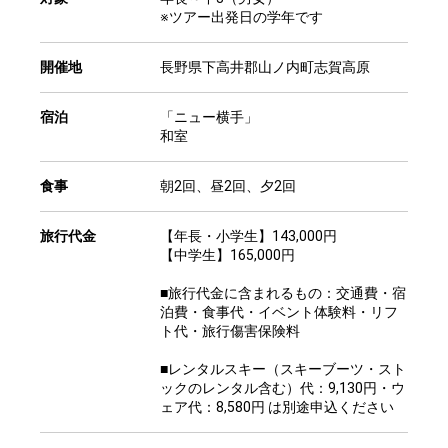
※ツアー出発日の学年です
開催地
長野県下高井郡山ノ内町志賀高原
宿泊
「ニュー横手」
和室
食事
朝2回、昼2回、夕2回
旅行代金
【年長・小学生】143,000円
【中学生】165,000円
■旅行代金に含まれるもの：交通費・宿
泊費・食事代・イベント体験料・リフ
ト代・旅行傷害保険料
■レンタルスキー（スキーブーツ・スト
ックのレンタル含む）代：9,130円・ウ
ェア代：8,580円 は別途申込ください