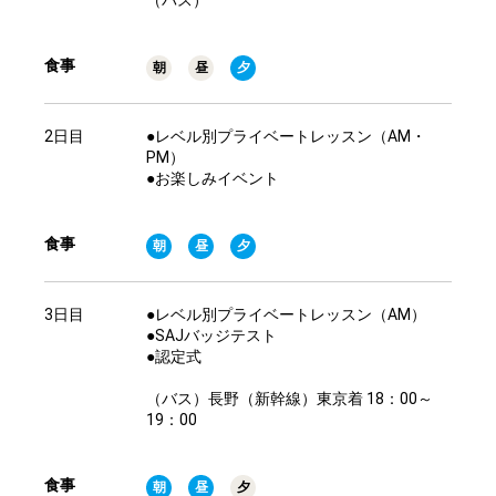
（バス）
食事
朝
昼
夕
2日目
●レベル別プライベートレッスン（AM・
PM）
●お楽しみイベント
食事
朝
昼
夕
3日目
●レベル別プライベートレッスン（AM）
●SAJバッジテスト
●認定式
（バス）長野（新幹線）東京着 18：00～
19：00
食事
朝
昼
夕