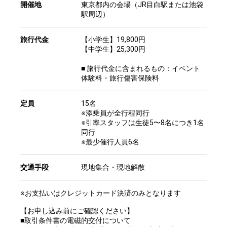
開催地
東京都内の会場（JR目白駅または池袋
駅周辺）
旅行代金
【小学生】19,800円
【中学生】25,300円
■ 旅行代金に含まれるもの：イベント
体験料・旅行傷害保険料
定員
15名
※添乗員が全行程同行
※引率スタッフは生徒5〜8名につき1名
同行
※最少催行人員6名
交通手段
現地集合・現地解散
※お支払いはクレジットカード決済のみとなります
【お申し込み前にご確認ください】
■取引条件書の電磁的交付について