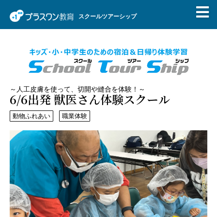
スクールツアーシップ
～人工皮膚を使って、切開や縫合を体験！～
6/6出発 獣医さん体験スクール
動物ふれあい
職業体験