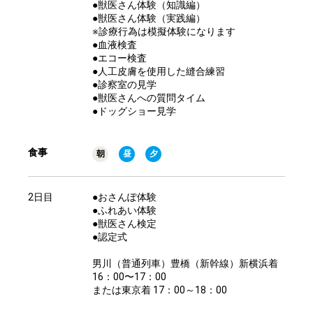
●獣医さん体験（知識編）
●獣医さん体験（実践編）
※診療行為は模擬体験になります
●血液検査
●エコー検査
●人工皮膚を使用した縫合練習
●診察室の見学
●獣医さんへの質問タイム
●ドッグショー見学
食事
朝
昼
夕
2日目
●おさんぽ体験
●ふれあい体験
●獣医さん検定
●認定式
男川（普通列車）豊橋（新幹線）新横浜着
16：00〜17：00
または東京着 17：00～18：00