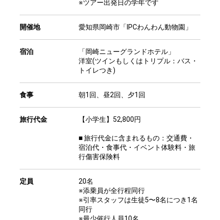
※ツアー出発日の学年です
開催地
愛知県岡崎市「IPCわんわん動物園」
宿泊
「岡崎ニューグランドホテル」
洋室(ツインもしくはトリプル：バス・
トイレつき)
食事
朝1回、昼2回、夕1回
旅行代金
【小学生】52,800円
■ 旅行代金に含まれるもの：交通費・
宿泊代・食事代・イベント体験料・旅
行傷害保険料
定員
20名
※添乗員が全行程同行
※引率スタッフは生徒5〜8名につき1名
同行
※最少催行人員10名