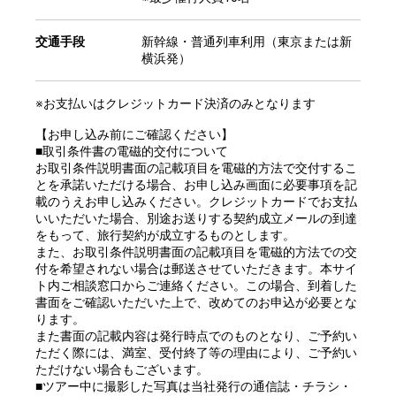
交通手段
新幹線・普通列車利用（東京または新
横浜発）
※お支払いはクレジットカード決済のみとなります
【お申し込み前にご確認ください】
■取引条件書の電磁的交付について
お取引条件説明書面の記載項目を電磁的方法で交付するこ
とを承諾いただける場合、お申し込み画面に必要事項を記
載のうえお申し込みください。クレジットカードでお支払
いいただいた場合、別途お送りする契約成立メールの到達
をもって、旅行契約が成立するものとします。
また、お取引条件説明書面の記載項目を電磁的方法での交
付を希望されない場合は郵送させていただきます。本サイ
ト内ご相談窓口からご連絡ください。この場合、到着した
書面をご確認いただいた上で、改めてのお申込が必要とな
ります。
また書面の記載内容は発行時点でのものとなり、ご予約い
ただく際には、満室、受付終了等の理由により、ご予約い
ただけない場合もございます。
■ツアー中に撮影した写真は当社発行の通信誌・チラシ・