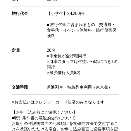
旅行代金
【小学生】24,200円
■ 旅行代金に含まれるもの：交通費・
食事代・イベント体験料・旅行傷害保
険料
定員
20名
※添乗員が全行程同行
※引率スタッフは生徒5〜8名につき1名
同行
※最少催行人員8名
交通手段
普通列車・特急列車利用（東京発）
※お支払いはクレジットカード決済のみとなります
【お申し込み前にご確認ください】
■取引条件書の電磁的交付について
お取引条件説明書面の記載項目を電磁的方法で交付するこ
とを承諾いただける場合、お申し込み画面に必要事項を記