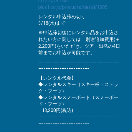
https://ec.riso-
plus1.co.jp/products/detail/1885
レンタル申込締め切り
3/18(水)まで
※
申込締切後にレンタル品をお申込さ
(
れたい方に関しては、別途追加費用
＋
2,200
)
4
円
をいただき、ツアー出発の
日
前までお申込が可能です。
----------------------------------------------
-----------------------------
【レンタル代金】
◆レンタルスキー（スキー板・ストッ
ク・ブーツ）
◆レンタルスノーボード（スノーボー
ド・ブーツ）
13,200円(税込)
----------------------------------------------
-----------------------------