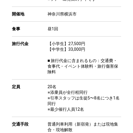
開催地
神奈川県横浜市
食事
昼1回
旅行代金
【小学生】27,500円
【中学生】33,000円
■ 旅行代金に含まれるもの：交通費・
食事代・イベント体験料・旅行傷害保
険料
定員
20名
※添乗員が全行程同行
※引率スタッフは生徒5〜8名につき1名
同行
※最少催行人員12名
交通手段
普通列車利用（新宿発）または現地集
合・現地解散