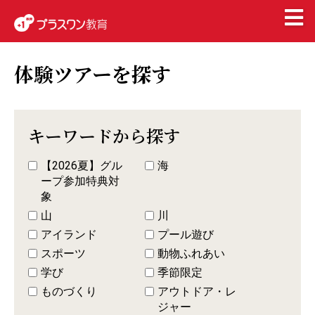
体験ツアーを探す
キーワードから探す
【2026夏】グル
海ㅤ
ープ参加特典対
象
山
川
アイランド
プール遊び
スポーツ
動物ふれあい
学び
季節限定
ものづくり
アウトドア・レ
ジャー