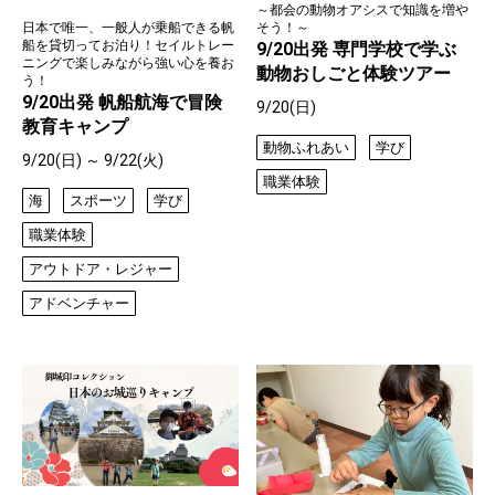
～都会の動物オアシスで知識を増や
そう！～
日本で唯一、一般人が乗船できる帆
船を貸切ってお泊り！セイルトレー
9/20出発 専門学校で学ぶ
ニングで楽しみながら強い心を養お
動物おしごと体験ツアー
う！
9/20出発 帆船航海で冒険
9/20(日)
教育キャンプ
動物ふれあい
学び
9/20(日) ～ 9/22(火)
職業体験
海ㅤ
スポーツ
学び
職業体験
アウトドア・レジャー
アドベンチャー