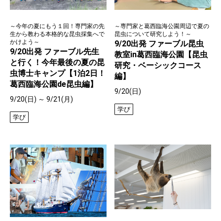
～今年の夏にもう１回！専門家の先
～専門家と葛西臨海公園周辺で夏の
生から教わる本格的な昆虫採集へで
昆虫について研究しよう！～
かけよう～
9/20出発 ファーブル昆虫
9/20出発 ファーブル先生
教室in葛西臨海公園【昆虫
と行く！今年最後の夏の昆
研究・ベーシックコース
虫博士キャンプ【1泊2日！
編】
葛西臨海公園de昆虫編】
9/20(日)
9/20(日) ～ 9/21(月)
学び
学び