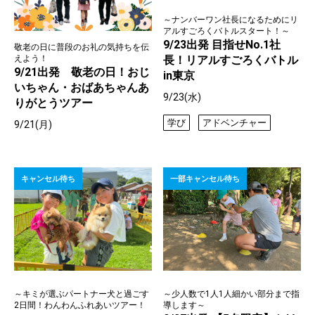
～ナンバーワン社長になるためにリ
アルすごろくバトルスタート！～
9/23出発 目指せNo.1社
敬老の日に普段のお礼の気持ちを伝
えよう！
長！リアルすごろくバトル
9/21出発 敬老の日！おじ
in東京
いちゃん・おばあちゃんあ
9/23(水)
りがとうツアー
学び
アドベンチャー
9/21(月)
キャンセル待ち
一部キャンセル待ち
～キミが選ぶパートナー犬と過ごす
～少人数で1人1人細かい部分まで指
2日間！わんわんふれあいツアー！
導します～