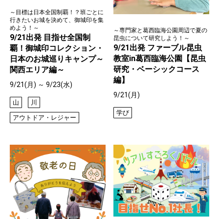
～目標は日本全国制覇！？班ごとに
行きたいお城を決めて、御城印を集
めよう！～
～専門家と葛西臨海公園周辺で夏の
9/21出発 目指せ全国制
昆虫について研究しよう！～
9/21出発 ファーブル昆虫
覇！御城印コレクション・
教室in葛西臨海公園【昆虫
日本のお城巡りキャンプ～
研究・ベーシックコース
関西エリア編～
編】
9/21(月) ～ 9/23(水)
9/21(月)
山
川
学び
アウトドア・レジャー