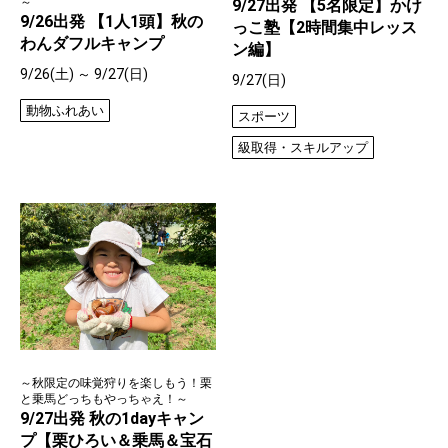
～
9/27出発 【5名限定】かけ
9/26出発 【1人1頭】秋の
っこ塾【2時間集中レッス
わんダフルキャンプ
ン編】
9/26(土) ～ 9/27(日)
9/27(日)
動物ふれあい
スポーツ
級取得・スキルアップ
～秋限定の味覚狩りを楽しもう！栗
と乗馬どっちもやっちゃえ！～
9/27出発 秋の1dayキャン
プ【栗ひろい＆乗馬＆宝石